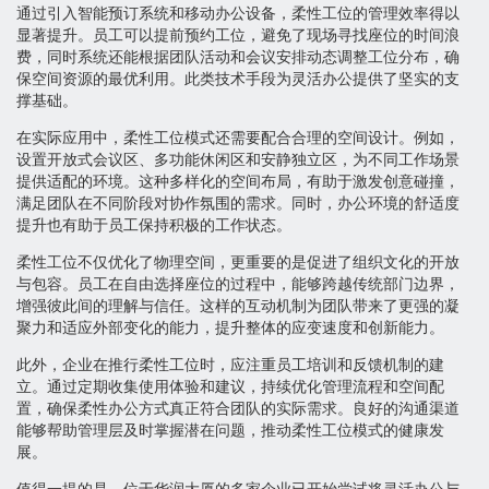
通过引入智能预订系统和移动办公设备，柔性工位的管理效率得以
显著提升。员工可以提前预约工位，避免了现场寻找座位的时间浪
费，同时系统还能根据团队活动和会议安排动态调整工位分布，确
保空间资源的最优利用。此类技术手段为灵活办公提供了坚实的支
撑基础。
在实际应用中，柔性工位模式还需要配合合理的空间设计。例如，
设置开放式会议区、多功能休闲区和安静独立区，为不同工作场景
提供适配的环境。这种多样化的空间布局，有助于激发创意碰撞，
满足团队在不同阶段对协作氛围的需求。同时，办公环境的舒适度
提升也有助于员工保持积极的工作状态。
柔性工位不仅优化了物理空间，更重要的是促进了组织文化的开放
与包容。员工在自由选择座位的过程中，能够跨越传统部门边界，
增强彼此间的理解与信任。这样的互动机制为团队带来了更强的凝
聚力和适应外部变化的能力，提升整体的应变速度和创新能力。
此外，企业在推行柔性工位时，应注重员工培训和反馈机制的建
立。通过定期收集使用体验和建议，持续优化管理流程和空间配
置，确保柔性办公方式真正符合团队的实际需求。良好的沟通渠道
能够帮助管理层及时掌握潜在问题，推动柔性工位模式的健康发
展。
值得一提的是，位于华润大厦的多家企业已开始尝试将灵活办公与