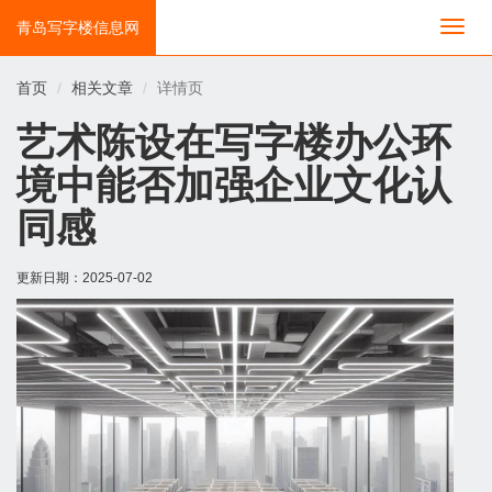
青岛写字楼信息网
切
换
导
首页
相关文章
详情页
航
艺术陈设在写字楼办公环
境中能否加强企业文化认
同感
更新日期：
2025-07-02