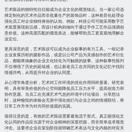
艺术陈设的独特性往往能成为企业文化的视觉锚点。当一家公司选
择定制化的艺术作品而非批量生产的装饰品时，这种差异化处理会
强化员工对企业独特身份的认知。例如，科技公司可能采用数字艺
术装置展现前沿感，而设计机构则倾向于通过手作工艺作品强调创
意价值。这种高度匹配的视觉表达，能够帮助员工更直观地理解企
业定位。
更具深意的是，艺术陈设可以成为企业叙事的有力工具。一组记录
企业发展历程的摄影作品，或是以公司产品为灵感创作的艺术衍生
品，都能将抽象的企业文化转化为可触摸的故事。这种叙事性陈列
不仅增强了历史的延续感，也让新老员工在共同的文化记忆中找到
情感共鸣，从而提升对企业的认同度。
从心理学角度分析，艺术对工作环境的优化作用同样显著。研究表
明，具有审美价值的办公空间能降低员工压力水平，提高创造力和
协作意愿。当员工在充满艺术气息的环境中讨论项目、分享想法
时，这种愉悦的体验会无形中强化他们与企业之间的情感联结，将
日常工作升华为对共同价值观的实践。
值得注意的是，有效的艺术陈设需要避免流于形式。真正能强化文
化认同的作品应当源于对企业精神的深度挖掘，而非简单追求视觉
冲击。这要求企业在策划阶段就明确艺术表达与文化内核的对应关